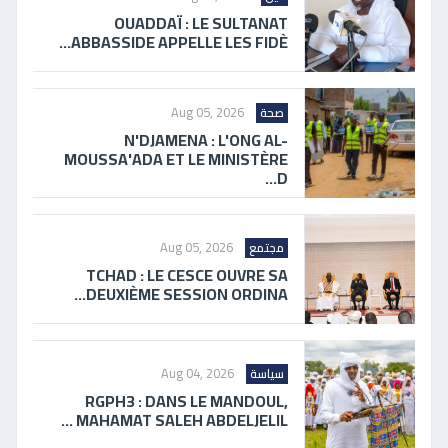
OUADDAÏ : LE SULTANAT
ABBASSIDE APPELLE LES FIDÈ...
Aug 05, 2026
صحة
N'DJAMENA : L'ONG AL-
MOUSSA'ADA ET LE MINISTÈRE
D...
Aug 05, 2026
مجتمع
TCHAD : LE CESCE OUVRE SA
DEUXIÈME SESSION ORDINA...
Aug 04, 2026
سياسة
RGPH3 : DANS LE MANDOUL,
MAHAMAT SALEH ABDELJELIL ...