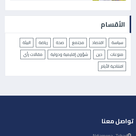
الأقسام
سياسة
اقتصاد
مجتمع
صحة
رياضة
البيئة
منوعات
دين
شؤون إقليمية ودولية
مقالات رأي
افتتاحية الأيام
تواصل معنا
Ndjamena, Tchad